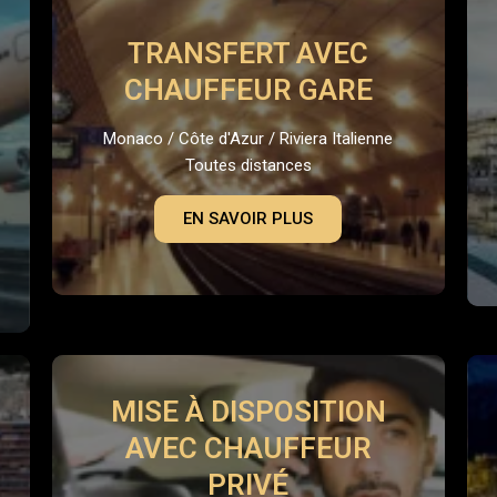
TRANSFERT AVEC
CHAUFFEUR GARE
Monaco / Côte d'Azur / Riviera Italienne
Toutes distances
EN SAVOIR PLUS
MISE À DISPOSITION
AVEC CHAUFFEUR
PRIVÉ