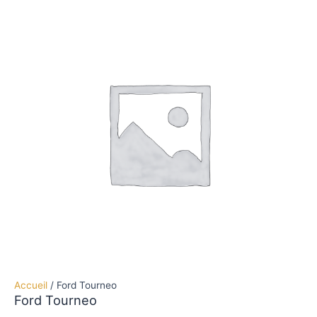
de
Ford
Tourneo
Accueil
/ Ford Tourneo
Ford Tourneo