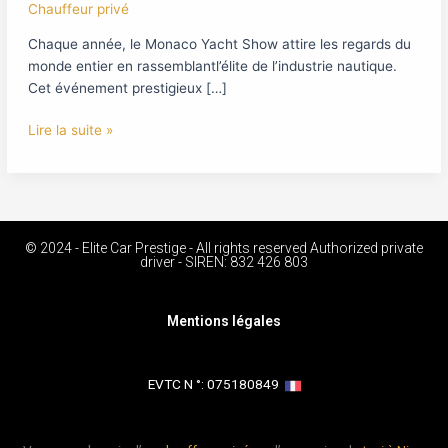
Chauffeur privé
Chaque année, le Monaco Yacht Show attire les regards du
monde entier en rassemblantl’élite de l’industrie nautique.
Cet événement prestigieux […]
Lire la suite »
© 2024 - Elite Car Prestige - All rights reserved Authorized private
driver - SIREN: 832 426 803
Mentions légales
EVTC N °: 075180849 ​