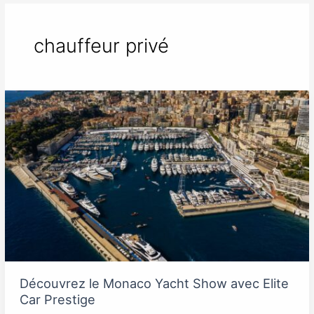
chauffeur privé
Découvrez
le
Monaco
Yacht
Show
avec
Elite
Car
Prestige
Découvrez le Monaco Yacht Show avec Elite
Car Prestige