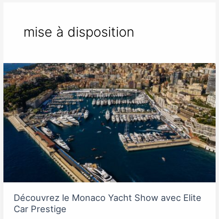
mise à disposition
Découvrez
le
Monaco
Yacht
Show
avec
Elite
Car
Prestige
Découvrez le Monaco Yacht Show avec Elite
Car Prestige