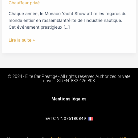
Chauffeur privé
Chaque année, le Monaco Yacht Show attire les regards du
monde entier en rassemblantl’élite de l’industrie nautique.
Cet événement prestigieux […]
Lire la suite »
© 2024 - Elite Car Prestige - All rights reserved Authorized private
driver - SIREN: 832 426 803
Mentions légales
EVTC N °: 075180849 ​