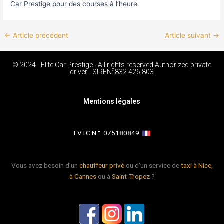
Car Prestige pour des courses à l’heure.
←
Article précédent
Article suivant
→
© 2024 - Elite Car Prestige - All rights reserved Authorized private
driver - SIREN: 832 426 803
Mentions légales
EVTC N °: 075180849 ​
Vous avez besoin d’un
chauffeur privé
ou d’un service de
taxi à Nice,
à Cannes
ou à
Saint-Tropez
?
L
L
L