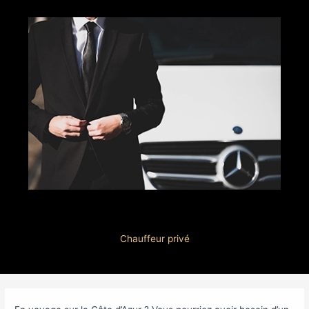
Taxi Nice – Monaco : comptez sur Elite
Car Prestige !
Chauffeur privé
Navigation
des