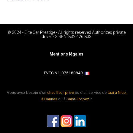
© 2024 - Elite Car Prestige - All rights reserved Authorized private
driver - SIREN: 832 426 803
Mentions légales
EVTC N °: 075180849 ​
Vous avez besoin d’un
chauffeur privé
ou d’un service de
taxi à Nice,
à Cannes
ou à
Saint-Tropez
?
L
L
L
o
o
o