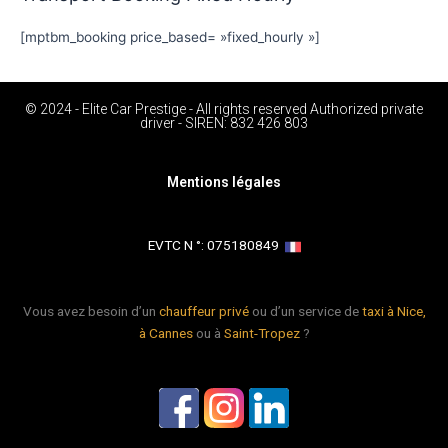
[mptbm_booking price_based= »fixed_hourly »]
© 2024 - Elite Car Prestige - All rights reserved Authorized private
driver - SIREN: 832 426 803
Mentions légales
EVTC N °: 075180849 ​
Vous avez besoin d’un
chauffeur privé
ou d’un service de
taxi à Nice,
à Cannes
ou à
Saint-Tropez
?
L
L
L
o
o
o